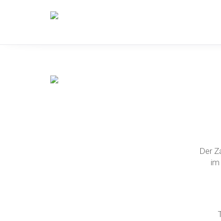
Der Za
im