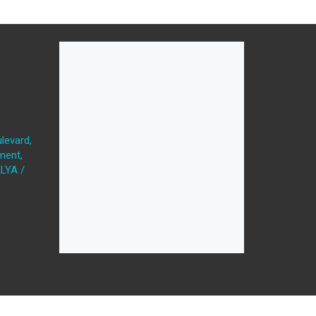
levard,
ment,
LYA /