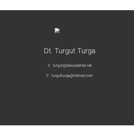
Dt. Turgut Turga
turgut@alanyadental.net
turgutturga@hotmail.com