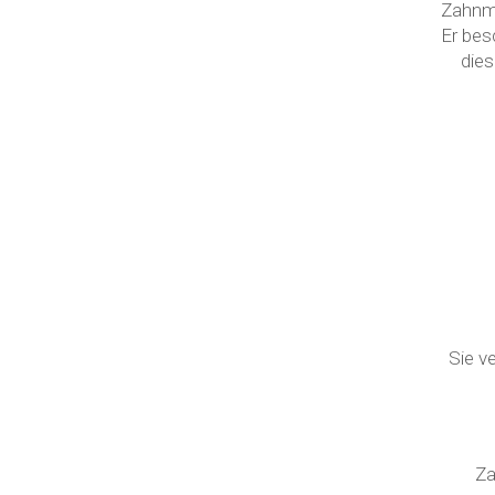
Zahnme
Er bes
dies
Sie v
Za