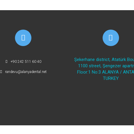
Şekerhane district, Atatürk Bou
+90 242 511 60 40
1100 street, Şengezer apart
Floor:1 No:3 ALANYA / ANTA
randevu@alanyadental.net
TURKEY