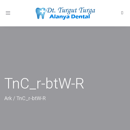
Toggle
navigation
TnC_r-btW-R
Ark
/
TnC_r-btW-R