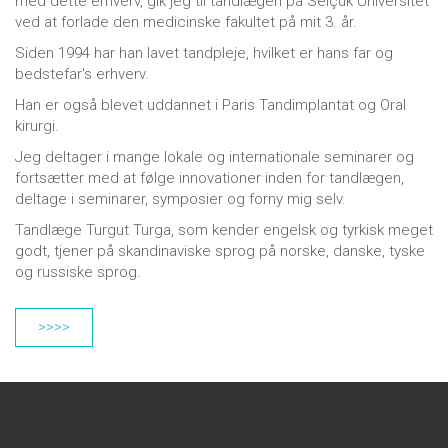
med dette erhverv, gik jeg til tandlægen på Selçuk Universitet
ved at forlade den medicinske fakultet på mit 3. år.
Siden 1994 har han lavet tandpleje, hvilket er hans far og
bedstefar's erhverv.
Han er også blevet uddannet i Paris Tandimplantat og Oral
kirurgi.
Jeg deltager i mange lokale og internationale seminarer og
fortsætter med at følge innovationer inden for tandlægen,
deltage i seminarer, symposier og forny mig selv.
Tandlæge Turgut Turga, som kender engelsk og tyrkisk meget
godt, tjener på skandinaviske sprog på norske, danske, tyske
og russiske sprog.
>>>>