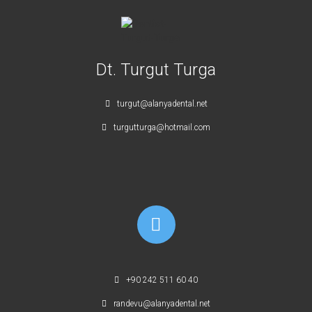
Dt. Turgut Turga
turgut@alanyadental.net
turgutturga@hotmail.com
+90 242 511 60 40
randevu@alanyadental.net