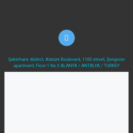
Şekerhane district, Atatürk Boulevard, 1100 street, Şengezer
apartment, Floor:1 No:3 ALANYA / ANTALYA / TURKEY